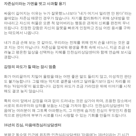
자존심이라는 가면을 벗고 사과할 용기
싸움이 길어지는 이유는 누가 잘못했느냐보다 "내가 여기서 밀리면 안 된다"라는
쓸데없는 자존심 때문인 경우가 많습니다. 자기를 합리화하기 위해 상대방을 깎
아내리고 자신의 허물은 모른 척 덮어버리는 행동은 관계의 신뢰를 완전히 무너
뜨립니다. 진정한 강함은 자신의 잘못을 빠르게 인정하고 진심 어린 용서를 구하
는 태도에서 나옵니다.
내가 조금 손해 보는 것 같아도, 우리라는 전체를 위해 먼저 손을 내미는 것은 결
코 지는 것이 아닙니다. 자존심을 앞세워 평생을 후회 속에 사느니, 지금 조금 내
려놓고 평온한 일상을 선택하는 지혜를 인천심리상담센터와 함께 연습해 보시길
권합니다.
감정의 파도가 칠 때는 잠시 멈춤
화가 머리끝까지 치밀어 올랐을 때는 어떤 좋은 말도 들리지 않고, 이성적인 판단
도 불가능합니다. 그럴 때는 억지로 결론을 내려고 달려들기보다 잠시 자리를 피
하는 '타임아웃'이 필요합니다. 감정의 파도가 조금 가라앉은 뒤에 이야기를 시작
해도 결코 늦지 않습니다. ​
특히 아이 앞에서 감정을 여과 없이 드러내는 것은 삼가야 하며, 조용한 장소에서
서로의 트라우마와 상처를 보듬는 시간을 가져야 합니다. 인천심리상담센터 '마
음애'는 여러분이 왜 그토록 아파했는지, 그 이면에 숨겨진 진심이 무엇인지 종합
적으로 판단하여 부부가 서로를 다시 사랑할 수 있는 기회를 만들어 드립니다.
16년의 진심, 마음애천심리상담센터
부평구 동수역 인근에 위치한 인천심리상담센터 '마음애'는 16년이라는 긴 시간