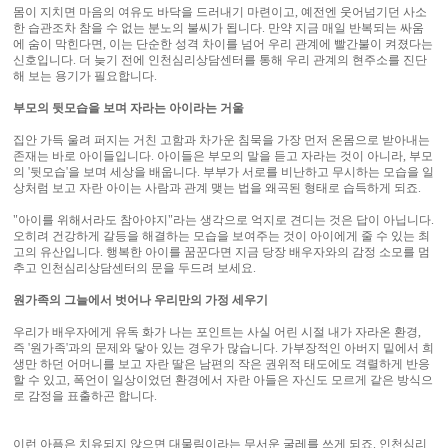
몸이 지치면 마음의 여유도 바닥을 드러내기 마련이고, 예전엔 웃어넘기던 사소
한 습관조차 참을 수 없는 분노의 불씨가 됩니다. 만약 지금 매일 반복되는 싸움
에 숨이 막힌다면, 이는 단순한 성격 차이를 넘어 우리 관계에 빨간불이 켜졌다는
신호입니다. 더 늦기 전에 인천심리상담센터를 통해 우리 관계의 현주소를 진단
해 보는 용기가 필요합니다.
부모의 뒷모습을 보며 자라는 아이라는 거울
집안 가득 울려 퍼지는 거친 고함과 차가운 침묵을 가장 먼저 온몸으로 받아내는
존재는 바로 아이들입니다. 아이들은 부모의 말을 듣고 자라는 것이 아니라, 부모
의 '뒷모습'을 보며 세상을 배웁니다. 부부가 서로를 비난하고 무시하는 모습을 일
상처럼 보고 자란 아이는 사람과 관계 맺는 법을 왜곡된 형태로 습득하게 되죠. ​
"아이를 위해서라도 참아야지"라는 생각으로 억지로 견디는 것은 답이 아닙니다.
오히려 건강하게 갈등을 해결하는 모습을 보여주는 것이 아이에게 줄 수 있는 최
고의 유산입니다. 행복한 아이를 꿈꾼다면 지금 당장 배우자와의 감정 소모를 멈
추고 인천심리상담센터의 문을 두드려 보세요.
원가족의 그늘에서 벗어나 우리만의 가정 세우기
우리가 배우자에게 유독 화가 나는 포인트는 사실 어린 시절 내가 자라온 환경,
즉 '원가족'과의 문제와 닿아 있는 경우가 많습니다. 가부장적인 아버지 밑에서 희
생만 하던 어머니를 보고 자란 딸은 남편의 작은 권위적 태도에도 격렬하게 반응
할 수 있고, 폭언이 일상이었던 환경에서 자란 아들은 자신도 모르게 같은 방식으
로 감정을 표출하곤 합니다.
이런 아픔은 치유되지 않으면 대물림이라는 무서운 굴레를 쓰게 되죠. 인천심리