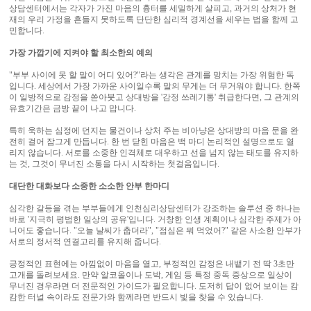
상담센터에서는 각자가 가진 마음의 흉터를 세밀하게 살피고, 과거의 상처가 현
재의 우리 가정을 흔들지 못하도록 단단한 심리적 경계선을 세우는 법을 함께 고
민합니다.​
가장 가깝기에 지켜야 할 최소한의 예의
"부부 사이에 못 할 말이 어디 있어?"라는 생각은 관계를 망치는 가장 위험한 독
입니다. 세상에서 가장 가까운 사이일수록 말의 무게는 더 무거워야 합니다. 한쪽
이 일방적으로 감정을 쏟아붓고 상대방을 '감정 쓰레기통' 취급한다면, 그 관계의
유효기간은 금방 끝이 나고 맙니다.
특히 욱하는 심정에 던지는 물건이나 상처 주는 비아냥은 상대방의 마음 문을 완
전히 걸어 잠그게 만듭니다. 한 번 닫힌 마음은 백 마디 논리적인 설명으로도 열
리지 않습니다. 서로를 소중한 인격체로 대우하고 선을 넘지 않는 태도를 유지하
는 것, 그것이 무너진 소통을 다시 시작하는 첫걸음입니다.
대단한 대화보다 소중한 소소한 안부 한마디
심각한 갈등을 겪는 부부들에게 인천심리상담센터가 강조하는 솔루션 중 하나는
바로 '지극히 평범한 일상의 공유'입니다. 거창한 인생 계획이나 심각한 주제가 아
니어도 좋습니다. "오늘 날씨가 춥더라", "점심은 뭐 먹었어?" 같은 사소한 안부가
서로의 정서적 연결고리를 유지해 줍니다. ​
긍정적인 표현에는 아낌없이 마음을 열고, 부정적인 감정은 내뱉기 전 딱 3초만
고개를 돌려보세요. 만약 알코올이나 도박, 게임 등 특정 중독 증상으로 일상이
무너진 경우라면 더 전문적인 가이드가 필요합니다. 도저히 답이 없어 보이는 캄
캄한 터널 속이라도 전문가와 함께라면 반드시 빛을 찾을 수 있습니다.