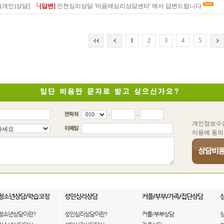
(개인)상담]
└[답변]
인천심리상담 '마음애심리상담센터' 에서 답변드립니다
1
2
3
4
5
-
-
개인정보수
이용에 동의
청소년상담/학습코칭
성인심리상담
커플/부부/가족/집단상담
청소년상담이란?
성인심리상담이란?
커플/부부상담