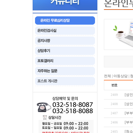
온라인
전체
|
아동상담
|
[성인
2409
[성인
2408
[부부
2407
[부부
2406
[청
2405