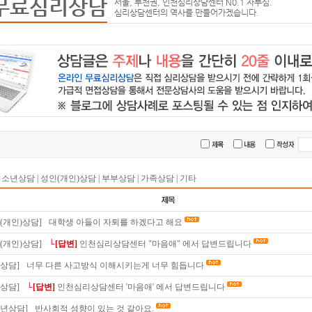
무료심리상담
서울, 부천권, 인천심리상담센터 N0.1 자부심.
심리상담센터의 역사를 만들어가겠습니다.
청소년상담
|
성인(개인)상담
|
부부상담
|
가족상담
|
기타
(개인)상담]
대학생 아들이 자퇴를 하겠다고 해요
(개인)상담]
└[답변]
인천심리상담센터 "마음애" 에서 답변드립니다
상담]
너무 다른 사고방식 이해시키는게 너무 힘듭니다
상담]
└[답변]
인천심리상담센터 '마음애' 에서 답변드립니다
소년상담]
반사회적 성향이 있는 것 같아요.