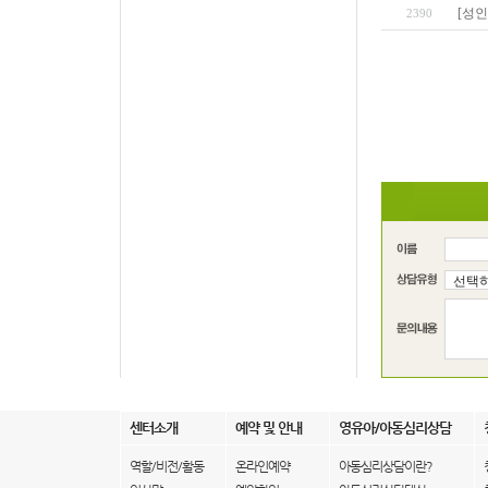
[성인
2390
센터소개
예약 및 안내
영유아/아동심리상담
역할/비전/활동
온라인예약
아동심리상담이란?