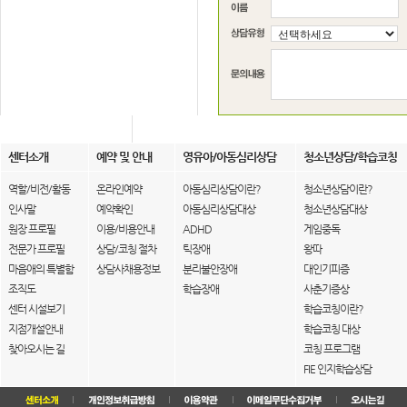
센터소개
예약 및 안내
영유아/아동심리상담
청소년상담/학습코칭
역할/비전/활동
온라인예약
아동심리상담이란?
청소년상담이란?
인사말
예약확인
아동심리상담대상
청소년상담대상
원장 프로필
이용/비용안내
ADHD
게임중독
전문가 프로필
상담/코칭 절차
틱장애
왕따
마음애의 특별함
상담사채용정보
분리불안장애
대인기피증
조직도
학습장애
사춘기증상
센터 시설보기
학습코칭이란?
지점개설안내
학습코칭 대상
찾아오시는 길
코칭 프로그램
FIE 인지학습상담