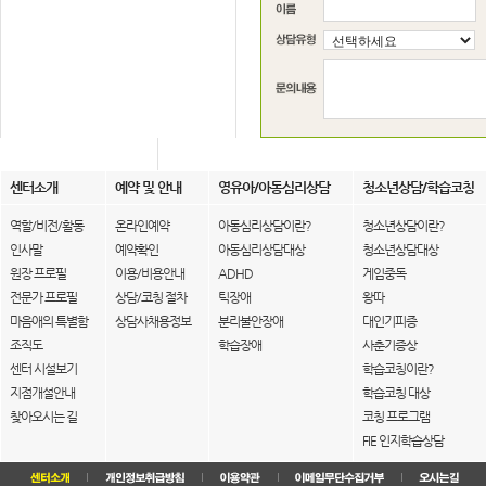
센터소개
예약 및 안내
영유아/아동심리상담
청소년상담/학습코칭
역할/비전/활동
온라인예약
아동심리상담이란?
청소년상담이란?
인사말
예약확인
아동심리상담대상
청소년상담대상
원장 프로필
이용/비용안내
ADHD
게임중독
전문가 프로필
상담/코칭 절차
틱장애
왕따
마음애의 특별함
상담사채용정보
분리불안장애
대인기피증
조직도
학습장애
사춘기증상
센터 시설보기
학습코칭이란?
지점개설안내
학습코칭 대상
찾아오시는 길
코칭 프로그램
FIE 인지학습상담