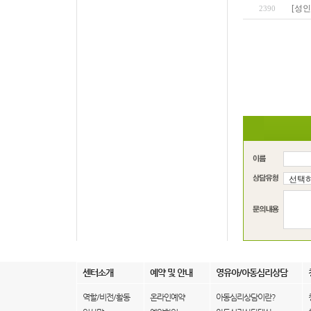
[성인
2390
센터소개
예약 및 안내
영유아/아동심리상담
역할/비전/활동
온라인예약
아동심리상담이란?