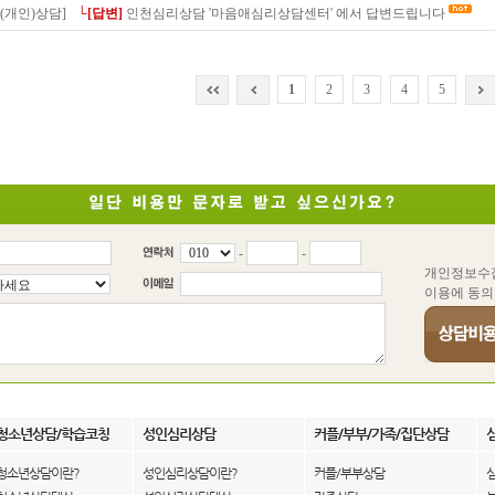
(개인)상담]
└[답변]
인천심리상담 '마음애심리상담센터' 에서 답변드립니다
1
2
3
4
5
-
-
개인정보수
이용에 동의
청소년상담/학습코칭
성인심리상담
커플/부부/가족/집단상담
청소년상담이란?
성인심리상담이란?
커플/부부상담