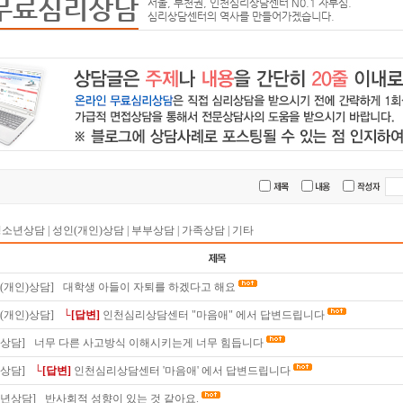
무료심리상담
서울, 부천권, 인천심리상담센터 N0.1 자부심.
심리상담센터의 역사를 만들어가겠습니다.
청소년상담
|
성인(개인)상담
|
부부상담
|
가족상담
|
기타
(개인)상담]
대학생 아들이 자퇴를 하겠다고 해요
(개인)상담]
└[답변]
인천심리상담센터 "마음애" 에서 답변드립니다
상담]
너무 다른 사고방식 이해시키는게 너무 힘듭니다
상담]
└[답변]
인천심리상담센터 '마음애' 에서 답변드립니다
소년상담]
반사회적 성향이 있는 것 같아요.