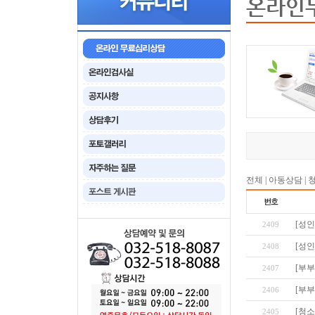
온라인
전체
|
아동상담
|
[성인
2409
[성인
2408
[부부
2407
[부부
2406
[청
2405