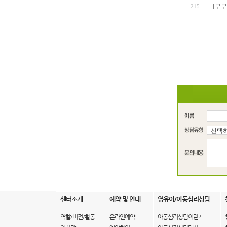
[부부
215
센터소개
예약 및 안내
영유아/아동심리상담
역할/비전/활동
온라인예약
아동심리상담이란?