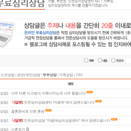
무료심리상담
서울, 부천권, 인천심리상담센터 N0.1 자부심.
심리상담센터의 역사를 만들어가겠습니다.
청소년상담
|
성인(개인)상담
|
부부상담
|
가족상담
|
기타
상담]
너무 다른 사고방식 이해시키는게 너무 힘듭니다
상담]
└[답변]
인천심리상담센터 '마음애' 에서 답변드립니다
상담]
결혼준비로 인한 혼란
상담]
└[답변]
인천심리상담 "마음애심리상담센터" 에서 답변드립니다
상담]
신혼위기