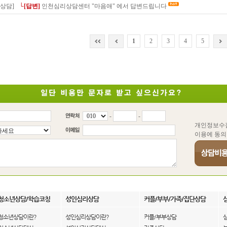
상담]
└[답변]
인천심리상담센터 "마음애" 에서 답변드립니다
1
2
3
4
5
-
-
개인정보수
이용에 동의
청소년상담/학습코칭
성인심리상담
커플/부부/가족/집단상담
청소년상담이란?
성인심리상담이란?
커플/부부상담