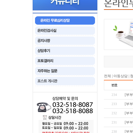
온라인
전체
|
아동상담
|
[부부
234
[부부
233
[부부
232
[부부
231
[부부
230