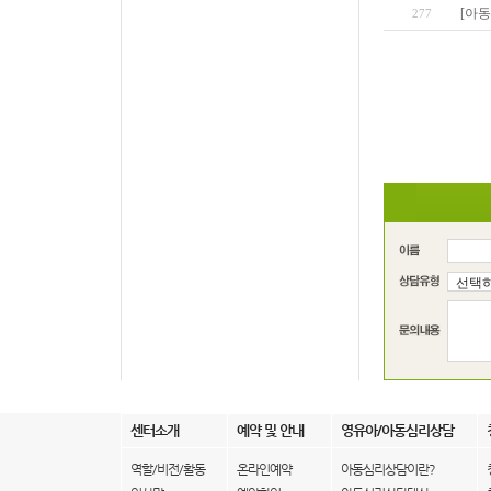
[아동
277
센터소개
예약 및 안내
영유아/아동심리상담
역할/비전/활동
온라인예약
아동심리상담이란?