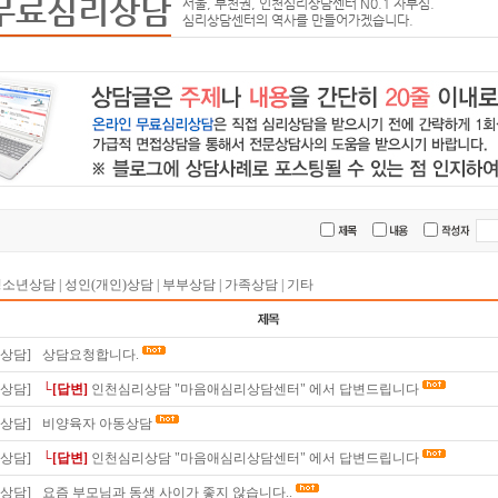
무료심리상담
서울, 부천권, 인천심리상담센터 N0.1 자부심.
심리상담센터의 역사를 만들어가겠습니다.
청소년상담
|
성인(개인)상담
|
부부상담
|
가족상담
|
기타
상담]
상담요청합니다.
상담]
└[답변]
인천심리상담 "마음애심리상담센터" 에서 답변드립니다
상담]
비양육자 아동상담
상담]
└[답변]
인천심리상담 "마음애심리상담센터" 에서 답변드립니다
상담]
요즘 부모님과 동생 사이가 좋지 않습니다..