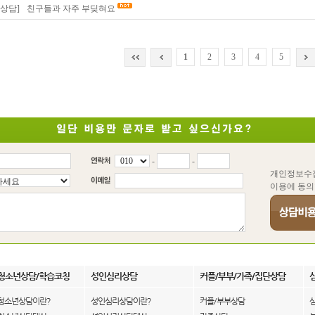
상담]
친구들과 자주 부딪혀요
1
2
3
4
5
-
-
개인정보수
이용에 동의
청소년상담/학습코칭
성인심리상담
커플/부부/가족/집단상담
청소년상담이란?
성인심리상담이란?
커플/부부상담