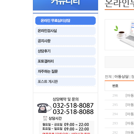
온라인
전체
|
아동상담
|
[아동
296
[아동
295
[아동
294
[아동
293
[아동
292