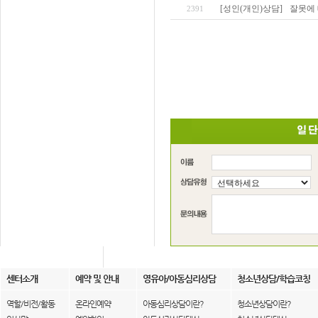
[성인(개인)상담]
잘못에 
2391
센터소개
예약 및 안내
영유아/아동심리상담
청소년상담/학습코칭
역할/비전/활동
온라인예약
아동심리상담이란?
청소년상담이란?