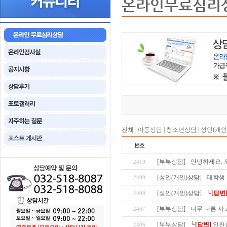
온라인무료심리
전체
|
아동상담
|
청소년상담
|
성인(개인
[부부상담]
안녕하세요. 
2410
[성인(개인)상담]
대학생
2409
[성인(개인)상담]
└[답변
2408
[부부상담]
너무 다른 사
2407
[부부상담]
└[답변]
인천
2406