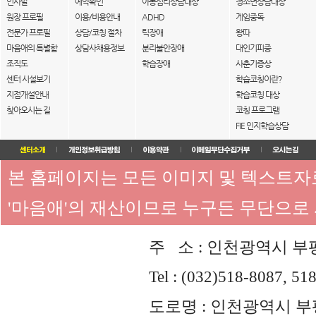
인사말
예약확인
아동심리상담대상
청소년상담대상
원장 프로필
이용/비용안내
ADHD
게임중독
전문가 프로필
상담/코칭 절차
틱장애
왕따
마음애의 특별함
상담사채용정보
분리불안장애
대인기피증
조직도
학습장애
사춘기증상
센터 시설보기
학습코칭이란?
지점개설안내
학습코칭 대상
찾아오시는 길
코칭 프로그램
FIE 인지학습상담
본 홈페이지는 모든 이미지 및 텍스트
'마음애'의 재산이므로 누구든 무단으로
주 소 : 인천광역시 부평
Tel : (032)518-8087, 51
도로명 : 인천광역시 부평