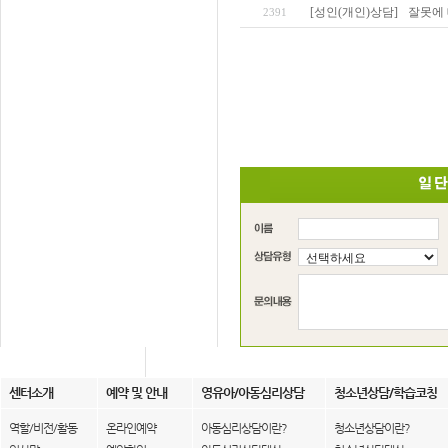
[성인(개인)상담]
잘못에 
2391
센터소개
예약 및 안내
영유아/아동심리상담
청소년상담/학습코칭
역할/비전/활동
온라인예약
아동심리상담이란?
청소년상담이란?