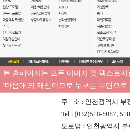
인사말
예약확인
아동심리상담대상
청소년상담대상
원장 프로필
이용/비용안내
ADHD
게임중독
전문가 프로필
상담/코칭 절차
틱장애
왕따
마음애의 특별함
상담사채용정보
분리불안장애
대인기피증
조직도
학습장애
사춘기증상
센터 시설보기
학습코칭이란?
지점개설안내
학습코칭 대상
찾아오시는 길
코칭 프로그램
FIE 인지학습상담
본 홈페이지는 모든 이미지 및 텍스트
'마음애'의 재산이므로 누구든 무단으로
주 소 : 인천광역시 부평
Tel : (032)518-8087, 51
도로명 : 인천광역시 부평