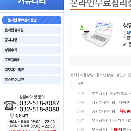
온라인무료심리
전체
|
아동상담
|
청소년상담
|
성인(개인
[부부상담]
안녕하세요. 
2410
[성인(개인)상담]
대학생
2409
[성인(개인)상담]
└[답변
2408
[부부상담]
너무 다른 사
2407
[부부상담]
└[답변]
인천
2406