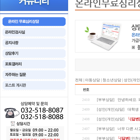
온라인무료심리
전체
|
아동상담
|
청소년상담
|
성인(개인
[부부상담]
안녕하세요. 
2410
[성인(개인)상담]
대학생
2409
[성인(개인)상담]
└[답변
2408
[부부상담]
너무 다른 사
2407
[부부상담]
└[답변]
인천
2406