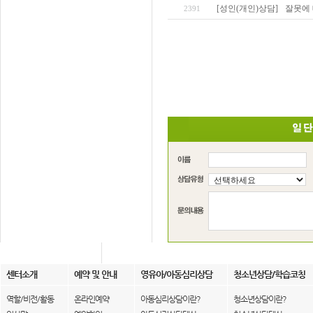
[성인(개인)상담]
잘못에 
2391
센터소개
예약 및 안내
영유아/아동심리상담
청소년상담/학습코칭
역할/비전/활동
온라인예약
아동심리상담이란?
청소년상담이란?