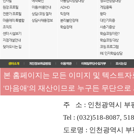
인사말
예약확인
아동심리상담대상
청소년상담대상
원장 프로필
이용/비용안내
ADHD
게임중독
전문가 프로필
상담/코칭 절차
틱장애
왕따
마음애의 특별함
상담사채용정보
분리불안장애
대인기피증
조직도
학습장애
사춘기증상
센터 시설보기
학습코칭이란?
지점개설안내
학습코칭 대상
찾아오시는 길
코칭 프로그램
FIE 인지학습상담
본 홈페이지는 모든 이미지 및 텍스트
'마음애'의 재산이므로 누구든 무단으로
주 소 : 인천광역시 부평
Tel : (032)518-8087, 51
도로명 : 인천광역시 부평