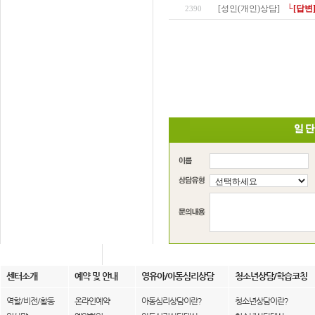
[성인(개인)상담]
└[답변
2390
센터소개
예약 및 안내
영유아/아동심리상담
청소년상담/학습코칭
역할/비전/활동
온라인예약
아동심리상담이란?
청소년상담이란?