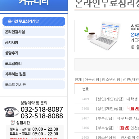
온라인무료심리
전체
|
아동상담
|
청소년상담
|
성인(개인
[성인(개인)상담]
대학생
2409
[성인(개인)상담]
└[답변
2408
[부부상담]
너무 다른 사
2407
[부부상담]
└[답변]
인천
2406
[청소년상담]
반사회적 성
2405