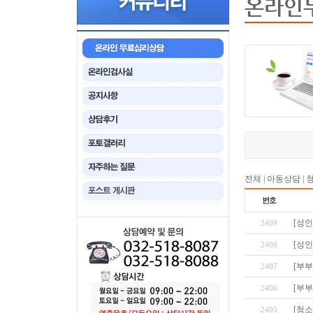
온라인
전체
|
아동상담
|
[성인
2409
[성인
2408
[부부
2407
[부부
2406
[청
2405