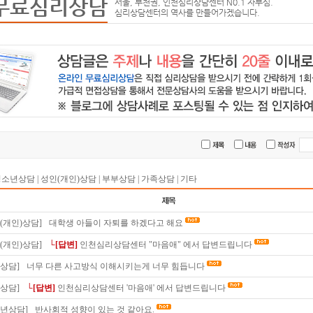
무료심리상담
서울, 부천권, 인천심리상담센터 N0.1 자부심.
심리상담센터의 역사를 만들어가겠습니다.
청소년상담
|
성인(개인)상담
|
부부상담
|
가족상담
|
기타
(개인)상담]
대학생 아들이 자퇴를 하겠다고 해요
(개인)상담]
└[답변]
인천심리상담센터 "마음애" 에서 답변드립니다
상담]
너무 다른 사고방식 이해시키는게 너무 힘듭니다
상담]
└[답변]
인천심리상담센터 '마음애' 에서 답변드립니다
소년상담]
반사회적 성향이 있는 것 같아요.