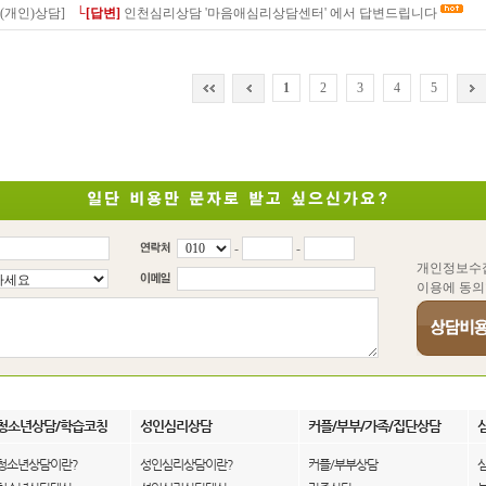
(개인)상담]
└[답변]
인천심리상담 '마음애심리상담센터' 에서 답변드립니다
1
2
3
4
5
-
-
개인정보수
이용에 동의
청소년상담/학습코칭
성인심리상담
커플/부부/가족/집단상담
청소년상담이란?
성인심리상담이란?
커플/부부상담