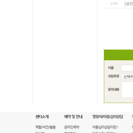
[성인
2390
센터소개
예약 및 안내
영유아/아동심리상담
역할/비전/활동
온라인예약
아동심리상담이란?