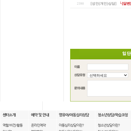
[성인(개인)상담]
└[답변
2390
센터소개
예약 및 안내
영유아/아동심리상담
청소년상담/학습코칭
역할/비전/활동
온라인예약
아동심리상담이란?
청소년상담이란?