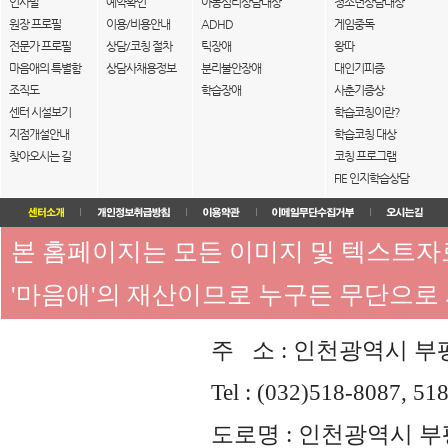
인사말
예약확인
아동심리상담대상
청소년상담대상
원장 프로필
이용/비용안내
ADHD
게임중독
전문가 프로필
상담/코칭 절차
틱장애
왕따
마음애의 특별함
상담사채용정보
분리불안장애
대인기피증
조직도
학습장애
사춘기증상
센터 시설보기
학습코칭이란?
지점개설안내
학습코칭 대상
찾아오시는 길
코칭 프로그램
FIE 인지학습상담
본 홈페이지는 모든 이미지 및 텍스트
'마음애'의 재산이므로 누구든 무단으로
주 소 : 인천광역시 부평
Tel : (032)518-8087, 51
도로명 : 인천광역시 부평