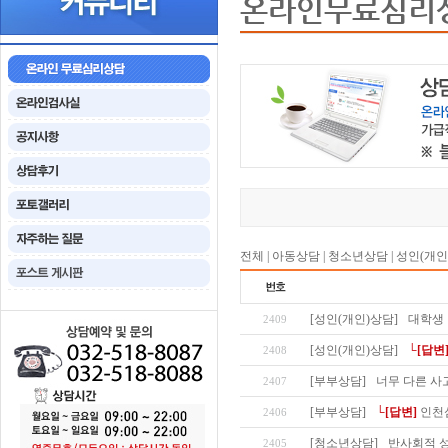
온라인무료심리
전체
|
아동상담
|
청소년상담
|
성인(개인
[성인(개인)상담]
대학생
2409
[성인(개인)상담]
└[답변
2408
[부부상담]
너무 다른 사
2407
[부부상담]
└[답변]
인천
2406
[청소년상담]
반사회적 성
2405