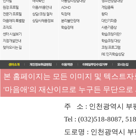
인사말
예약확인
아동심리상담대상
청소년상담대상
원장 프로필
이용/비용안내
ADHD
게임중독
전문가 프로필
상담/코칭 절차
틱장애
왕따
마음애의 특별함
상담사채용정보
분리불안장애
대인기피증
조직도
학습장애
사춘기증상
센터 시설보기
학습코칭이란?
지점개설안내
학습코칭 대상
찾아오시는 길
코칭 프로그램
FIE 인지학습상담
본 홈페이지는 모든 이미지 및 텍스트
'마음애'의 재산이므로 누구든 무단으로
주 소 : 인천광역시 부평
Tel : (032)518-8087, 51
도로명 : 인천광역시 부평