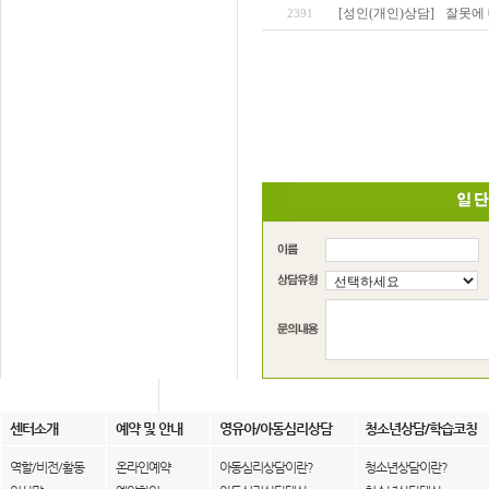
[성인(개인)상담]
잘못에 
2391
센터소개
예약 및 안내
영유아/아동심리상담
청소년상담/학습코칭
역할/비전/활동
온라인예약
아동심리상담이란?
청소년상담이란?