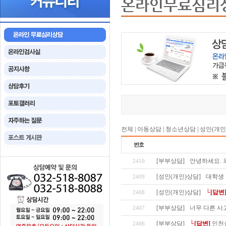
온라인무료심리
전체
|
아동상담
|
청소년상담
|
성인(개인
[부부상담]
안녕하세요. 
2410
[성인(개인)상담]
대학생
2409
[성인(개인)상담]
└[답변
2408
[부부상담]
너무 다른 사
2407
[부부상담]
└[답변]
인천
2406