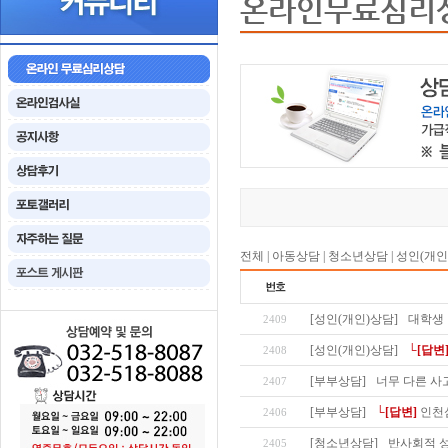
온라인무료심리
전체
|
아동상담
|
청소년상담
|
성인(개인
[성인(개인)상담]
대학생
2409
[성인(개인)상담]
└[답변
2408
[부부상담]
너무 다른 사
2407
[부부상담]
└[답변]
인천
2406
[청소년상담]
반사회적 성
2405