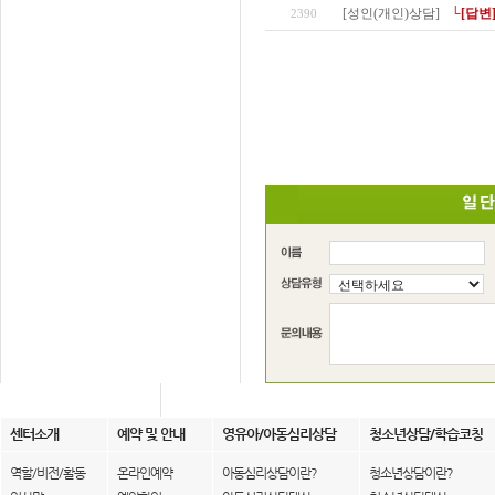
[성인(개인)상담]
└[답변
2390
센터소개
예약 및 안내
영유아/아동심리상담
청소년상담/학습코칭
역할/비전/활동
온라인예약
아동심리상담이란?
청소년상담이란?