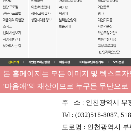
인사말
예약확인
아동심리상담대상
청소년상담대상
원장 프로필
이용/비용안내
ADHD
게임중독
전문가 프로필
상담/코칭 절차
틱장애
왕따
마음애의 특별함
상담사채용정보
분리불안장애
대인기피증
조직도
학습장애
사춘기증상
센터 시설보기
학습코칭이란?
지점개설안내
학습코칭 대상
찾아오시는 길
코칭 프로그램
FIE 인지학습상담
본 홈페이지는 모든 이미지 및 텍스트
'마음애'의 재산이므로 누구든 무단으로
주 소 : 인천광역시 부평
Tel : (032)518-8087, 51
도로명 : 인천광역시 부평