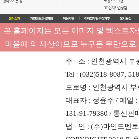
찾아오시는 길
코칭 프로그램
FIE 인지학습상담
본 홈페이지는 모든 이미지 및 텍스트
'마음애'의 재산이므로 누구든 무단으로
주 소 : 인천광역시 부평
Tel : (032)518-8087, 51
도로명 : 인천광역시 부평
대표자 : 정윤주 / 메일 : 
131-91-79380 / 통
법 인 : (주)마인드멘토즈 