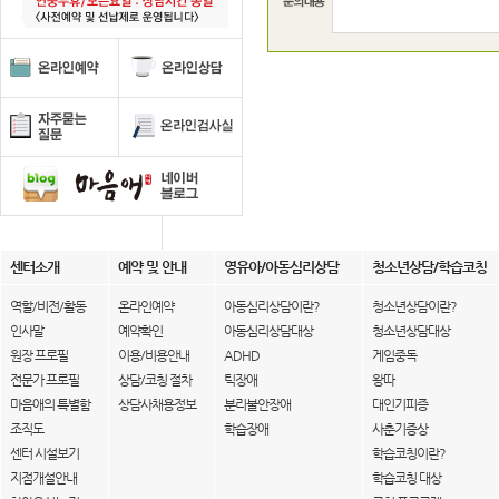
센터소개
예약 및 안내
영유아/아동심리상담
청소년상담/학습코칭
역할/비전/활동
온라인예약
아동심리상담이란?
청소년상담이란?
인사말
예약확인
아동심리상담대상
청소년상담대상
원장 프로필
이용/비용안내
ADHD
게임중독
전문가 프로필
상담/코칭 절차
틱장애
왕따
마음애의 특별함
상담사채용정보
분리불안장애
대인기피증
조직도
학습장애
사춘기증상
센터 시설보기
학습코칭이란?
지점개설안내
학습코칭 대상