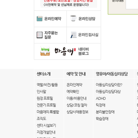
센터소개
예약 및 안내
영유아/아동심리상담
역할/비전/활동
온라인예약
아동심리상담이란?
인사말
예약확인
아동심리상담대상
원장 프로필
이용/비용안내
ADHD
전문가 프로필
상담/코칭 절차
틱장애
마음애의 특별함
상담사채용정보
분리불안장애
조직도
학습장애
센터 시설보기
지점개설안내