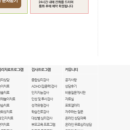
심리치료프로그램
검사프로그램
커뮤니티
심리상담
종합심리검사
공지사항
놀이치료
ADHD(집중력)검사
상담후기
미술치료
인지지능검사
비용질문게시판
모래놀이치료
인성 및 투사검사
자료실
학습치료
성격유형검사
포토갤러리
사회성치료
학습진로검사
자주하는 질문
IE인지치료
대상별 심리검사
온라인 상담과목
언어치료
부모교육 프로그램
온라인 무료심리상담