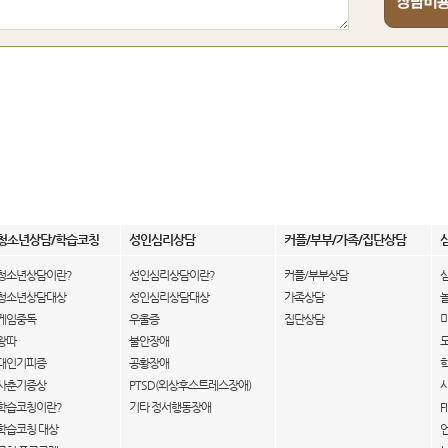
청소년상담/학습코칭
성인심리상담
커플/부부/가족/집단상담
청소년상담이란?
성인심리상담이란?
커플/부부상담
청소년상담대상
성인심리상담대상
가족상담
게임중독
우울증
집단상담
왕따
불안장애
대인기피증
공황장애
사춘기증상
PTSD(외상후스트레스장애)
학습코칭이란?
기타 정서행동장애
F
학습코칭 대상