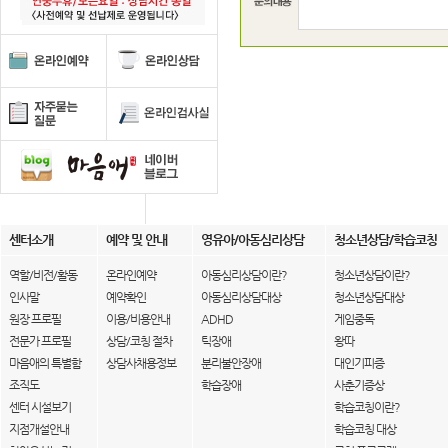
센터소개
예약 및 안내
영유아/아동심리상담
청소년상담/학습코칭
역할/비전/활동
온라인예약
아동심리상담이란?
청소년상담이란?
인사말
예약확인
아동심리상담대상
청소년상담대상
원장 프로필
이용/비용안내
ADHD
게임중독
전문가 프로필
상담/코칭 절차
틱장애
왕따
마음애의 특별함
상담사채용정보
분리불안장애
대인기피증
조직도
학습장애
사춘기증상
센터 시설보기
학습코칭이란?
지점개설안내
학습코칭 대상