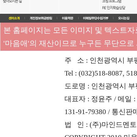
찾아오시는 길
코칭 프로그램
FIE 인지학습상담
본 홈페이지는 모든 이미지 및 텍스트
'마음애'의 재산이므로 누구든 무단으로
주 소 : 인천광역시 부평
Tel : (032)518-8087, 51
도로명 : 인천광역시 부평
대표자 : 정윤주 / 메일 : 
131-91-79380 / 통
법 인 : (주)마인드멘토즈 