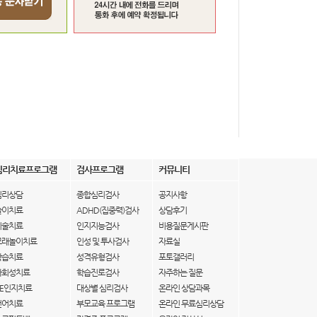
심리치료프로그램
검사프로그램
커뮤니티
심리상담
종합심리검사
공지사항
놀이치료
ADHD(집중력)검사
상담후기
미술치료
인지지능검사
비용질문게시판
모래놀이치료
인성 및 투사검사
자료실
학습치료
성격유형검사
포토갤러리
사회성치료
학습진로검사
자주하는 질문
IE인지치료
대상별 심리검사
온라인 상담과목
언어치료
부모교육 프로그램
온라인 무료심리상담