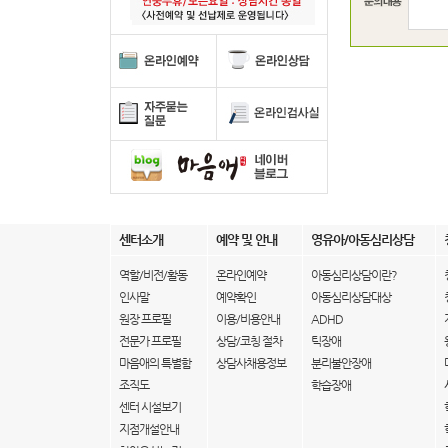
센터소개
예약 및 안내
영유아/아동심리상담
역할/비전/활동
온라인예약
아동심리상담이란?
인사말
예약확인
아동심리상담대상
원장 프로필
이용/비용안내
ADHD
전문가 프로필
상담/코칭 절차
틱장애
마음애의 특별함
상담사채용정보
분리불안장애
조직도
학습장애
센터 시설보기
지점개설안내