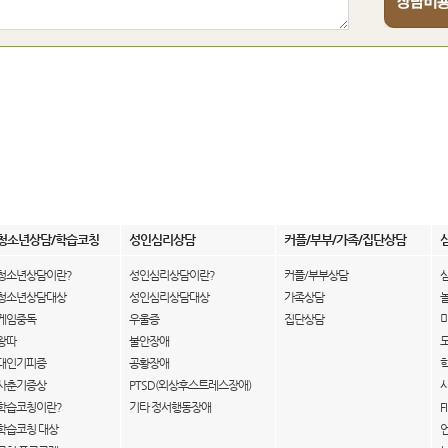
청소년상담/학습코칭
성인심리상담
커플/부부/가족/집단상담
청소년상담이란?
성인심리상담이란?
커플/부부상담
청소년상담대상
성인심리상담대상
가족상담
게임중독
우울증
집단상담
왕따
불안장애
대인기피증
공황장애
사춘기증상
PTSD(외상후스트레스장애)
학습코칭이란?
기타 정서행동장애
F
학습코칭 대상