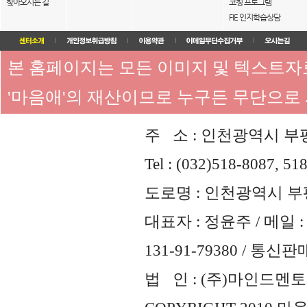
찾아오시는 길
코칭 프로그램
FIE 인지학습상담
본 홈페이지는 모든 이미지 및 텍스트
'마음애'의 재산이므로 누구든 무단으로
주 소 : 인천광역시 부평
Tel : (032)518-8087, 51
도로명 : 인천광역시 부평
대표자 : 정윤주 / 메일 : 
131-91-79380 / 통
법 인 : (주)마인드멘토즈 