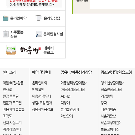
센터소개
예약 및 안내
영유아/아동심리상담
청소년상담/학습코칭
역할/비전/활동
온라인예약
아동심리상담이란?
청소년상담이란?
인사말
예약확인
아동심리상담대상
청소년상담대상
원장 프로필
이용/비용안내
ADHD
게임중독
전문가 프로필
상담/코칭 절차
틱장애
왕따
마음애의 특별함
상담사채용정보
분리불안장애
대인기피증
조직도
학습장애
사춘기증상
센터 시설보기
학습코칭이란?
지점개설안내
학습코칭 대상