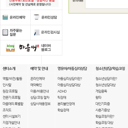
센터소개
예약 및 안내
영유아/아동심리상담
청소년상담/학습코칭
역할/비전/활동
온라인예약
아동심리상담이란?
청소년상담이란?
인사말
예약확인
아동심리상담대상
청소년상담대상
원장 프로필
이용/비용안내
ADHD
게임중독
전문가 프로필
상담/코칭 절차
틱장애
왕따
마음애의 특별함
상담사채용정보
분리불안장애
대인기피증
조직도
학습장애
사춘기증상
센터 시설보기
학습코칭이란?
지점개설안내
학습코칭 대상