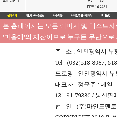
찾아오시는 길
코칭 프로그램
FIE 인지학습상담
본 홈페이지는 모든 이미지 및 텍스트
'마음애'의 재산이므로 누구든 무단으로
주 소 : 인천광역시 부평
Tel : (032)518-8087, 51
도로명 : 인천광역시 부평
대표자 : 정윤주 / 메일 : 
131-91-79380 / 통
법 인 : (주)마인드멘토즈 