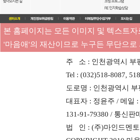
찾아오시는 길
코칭 프로그램
FIE 인지학습상담
본 홈페이지는 모든 이미지 및 텍스트
'마음애'의 재산이므로 누구든 무단으로
주 소 : 인천광역시 부평
Tel : (032)518-8087, 51
도로명 : 인천광역시 부평
대표자 : 정윤주 / 메일 : 
131-91-79380 / 통
법 인 : (주)마인드멘토즈 