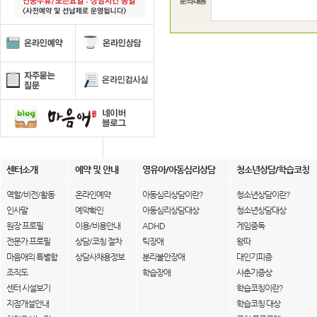
센터소개
예약 및 안내
영유아/아동심리상담
청소년상담/학습코칭
역할/비전/활동
온라인예약
아동심리상담이란?
청소년상담이란?
인사말
예약확인
아동심리상담대상
청소년상담대상
원장 프로필
이용/비용안내
ADHD
게임중독
전문가 프로필
상담/코칭 절차
틱장애
왕따
마음애의 특별함
상담사채용정보
분리불안장애
대인기피증
조직도
학습장애
사춘기증상
센터 시설보기
학습코칭이란?
지점개설안내
학습코칭 대상