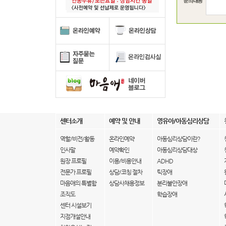
센터소개
예약 및 안내
영유아/아동심리상담
역할/비전/활동
온라인예약
아동심리상담이란?
인사말
예약확인
아동심리상담대상
원장 프로필
이용/비용안내
ADHD
전문가 프로필
상담/코칭 절차
틱장애
마음애의 특별함
상담사채용정보
분리불안장애
조직도
학습장애
센터 시설보기
지점개설안내