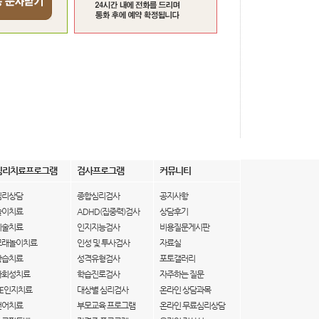
심리치료프로그램
검사프로그램
커뮤니티
심리상담
종합심리검사
공지사항
놀이치료
ADHD(집중력)검사
상담후기
미술치료
인지지능검사
비용질문게시판
모래놀이치료
인성 및 투사검사
자료실
학습치료
성격유형검사
포토갤러리
사회성치료
학습진로검사
자주하는 질문
IE인지치료
대상별 심리검사
온라인 상담과목
언어치료
부모교육 프로그램
온라인 무료심리상담