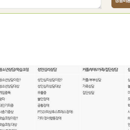
청소년상담/학습코칭
성인심리상담
커플/부부/가족/집단상담
청소년상담이란?
성인심리상담이란?
커플/부부상담
청소년상담대상
성인심리상담대상
가족상담
게임중독
우울증
집단상담
왕따
불안장애
대인기피증
공황장애
사춘기증상
PTSD(외상후스트레스장애)
학습코칭이란?
기타 정서행동장애
F
학습코칭 대상