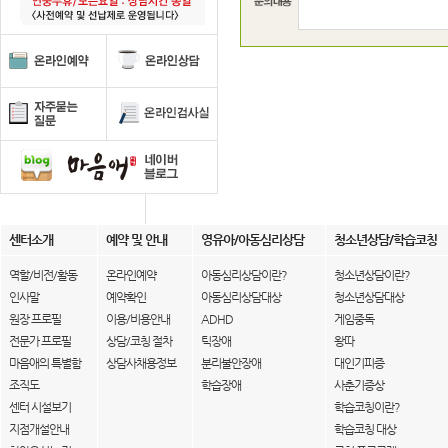
센터소개
예약 및 안내
영유아/아동심리상담
청소년상담/학습코칭
역할/비전/활동
온라인예약
아동심리상담이란?
청소년상담이란?
인사말
예약확인
아동심리상담대상
청소년상담대상
원장 프로필
이용/비용안내
ADHD
게임중독
전문가 프로필
상담/코칭 절차
틱장애
왕따
마음애의 특별함
상담사채용정보
분리불안장애
대인기피증
조직도
학습장애
사춘기증상
센터 시설보기
학습코칭이란?
지점개설안내
학습코칭 대상