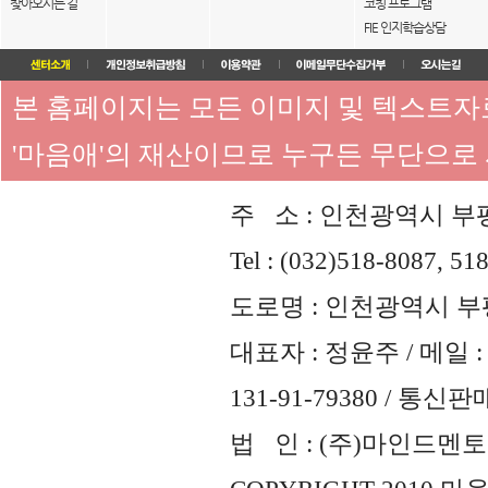
찾아오시는 길
코칭 프로그램
FIE 인지학습상담
본 홈페이지는 모든 이미지 및 텍스트
'마음애'의 재산이므로 누구든 무단으로
주 소 : 인천광역시 부평
Tel : (032)518-8087, 51
도로명 : 인천광역시 부평
대표자 : 정윤주 / 메일 : 
131-91-79380 / 통
법 인 : (주)마인드멘토즈 