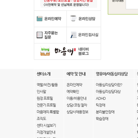
센터소개
예약 및 안내
영유아/아동심리상담
역할/비전/활동
온라인예약
아동심리상담이란?
인사말
예약확인
아동심리상담대상
원장 프로필
이용/비용안내
ADHD
전문가 프로필
상담/코칭 절차
틱장애
마음애의 특별함
상담사채용정보
분리불안장애
조직도
학습장애
센터 시설보기
지점개설안내