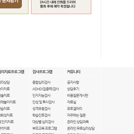
심리치료프로그램
검사프로그램
커뮤니티
심리상담
종합심리검사
공지사항
놀이치료
ADHD(집중력)검사
상담후기
미술치료
인지지능검사
비용질문게시판
모래놀이치료
인성 및 투사검사
자료실
학습치료
성격유형검사
포토갤러리
사회성치료
학습진로검사
자주하는 질문
IE인지치료
대상별 심리검사
온라인 상담과목
언어치료
부모교육 프로그램
온라인 무료심리상담