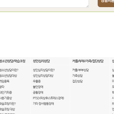
청소년상담/학습코칭
성인심리상담
커플/부부/가족/집단상담
청소년상담이란?
성인심리상담이란?
커플/부부상담
청소년상담대상
성인심리상담대상
가족상담
게임중독
우울증
집단상담
왕따
불안장애
대인기피증
공황장애
사춘기증상
PTSD(외상후스트레스장애)
학습코칭이란?
기타 정서행동장애
F
학습코칭 대상