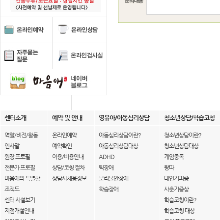
센터소개
예약 및 안내
영유아/아동심리상담
청소년상담/학습코칭
역할/비전/활동
온라인예약
아동심리상담이란?
청소년상담이란?
인사말
예약확인
아동심리상담대상
청소년상담대상
원장 프로필
이용/비용안내
ADHD
게임중독
전문가 프로필
상담/코칭 절차
틱장애
왕따
마음애의 특별함
상담사채용정보
분리불안장애
대인기피증
조직도
학습장애
사춘기증상
센터 시설보기
학습코칭이란?
지점개설안내
학습코칭 대상