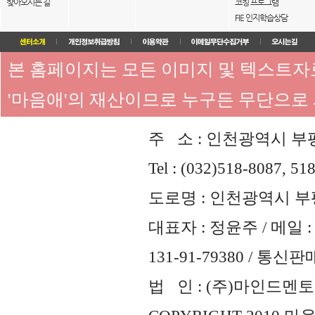
찾아오시는 길
코칭 프로그램
FIE 인지학습상담
본 홈페이지는 모든 이미지 및 텍스트
'마음애'의 재산이므로 누구든 무단으로
주 소 : 인천광역시 부평
Tel : (032)518-8087, 51
도로명 : 인천광역시 부평
대표자 : 정윤주 / 메일 : 
131-91-79380 / 통
법 인 : (주)마인드멘토즈 