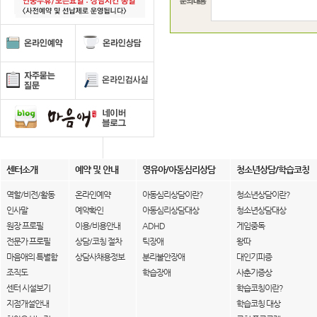
센터소개
예약 및 안내
영유아/아동심리상담
청소년상담/학습코칭
역할/비전/활동
온라인예약
아동심리상담이란?
청소년상담이란?
인사말
예약확인
아동심리상담대상
청소년상담대상
원장 프로필
이용/비용안내
ADHD
게임중독
전문가 프로필
상담/코칭 절차
틱장애
왕따
마음애의 특별함
상담사채용정보
분리불안장애
대인기피증
조직도
학습장애
사춘기증상
센터 시설보기
학습코칭이란?
지점개설안내
학습코칭 대상