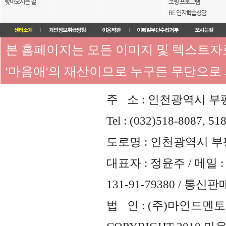
찾아오시는 길
코칭 프로그램
FIE 인지학습상담
본 홈페이지는 모든 이미지 및 텍스트
'마음애'의 재산이므로 누구든 무단으로
주 소 : 인천광역시 부평
Tel : (032)518-8087, 51
도로명 : 인천광역시 부평
대표자 : 정윤주 / 메일 : 
131-91-79380 / 통
법 인 : (주)마인드멘토즈 