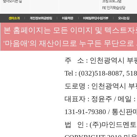
찾아오시는 길
코칭 프로그램
FIE 인지학습상담
본 홈페이지는 모든 이미지 및 텍스트
'마음애'의 재산이므로 누구든 무단으로
주 소 : 인천광역시 부평
Tel : (032)518-8087, 51
도로명 : 인천광역시 부평
대표자 : 정윤주 / 메일 : 
131-91-79380 / 통
법 인 : (주)마인드멘토즈 