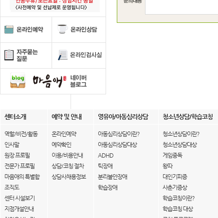
센터소개
예약 및 안내
영유아/아동심리상담
청소년상담/학습코칭
역할/비전/활동
온라인예약
아동심리상담이란?
청소년상담이란?
인사말
예약확인
아동심리상담대상
청소년상담대상
원장 프로필
이용/비용안내
ADHD
게임중독
전문가 프로필
상담/코칭 절차
틱장애
왕따
마음애의 특별함
상담사채용정보
분리불안장애
대인기피증
조직도
학습장애
사춘기증상
센터 시설보기
학습코칭이란?
지점개설안내
학습코칭 대상