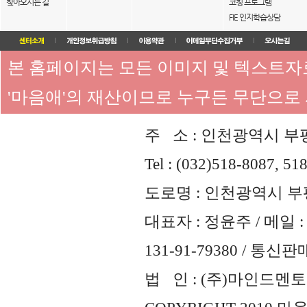
찾아오시는 길
코칭 프로그램
FIE 인지학습상담
본 홈페이지는 모든 이미지 및 텍스트
'마음애'의 재산이므로 누구든 무단으로
주 소 : 인천광역시 부평
Tel : (032)518-8087, 51
도로명 : 인천광역시 부평
대표자 : 정윤주 / 메일 : 
131-91-79380 / 통
법 인 : (주)마인드멘토즈 