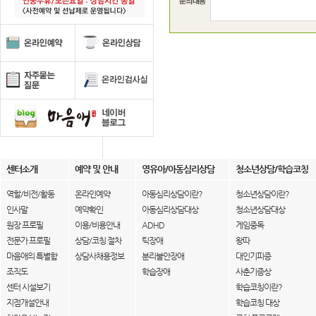
센터소개
예약 및 안내
영유아/아동심리상담
청소년상담/학습코칭
역할/비전/활동
온라인예약
아동심리상담이란?
청소년상담이란?
인사말
예약확인
아동심리상담대상
청소년상담대상
원장 프로필
이용/비용안내
ADHD
게임중독
전문가 프로필
상담/코칭 절차
틱장애
왕따
마음애의 특별함
상담사채용정보
분리불안장애
대인기피증
조직도
학습장애
사춘기증상
센터 시설보기
학습코칭이란?
지점개설안내
학습코칭 대상