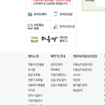
센터소개
예약 및 안내
영유아/아동심리상담
역할/비전/활동
온라인예약
아동심리상담이란?
인사말
예약확인
아동심리상담대상
원장 프로필
이용/비용안내
ADHD
전문가 프로필
상담/코칭 절차
틱장애
마음애의 특별함
상담사채용정보
분리불안장애
조직도
학습장애
센터 시설보기
지점개설안내