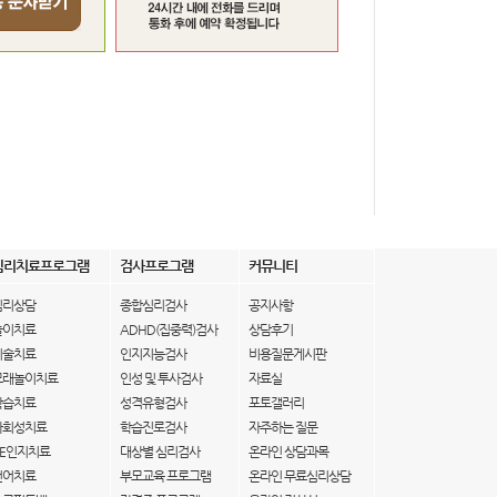
심리치료프로그램
검사프로그램
커뮤니티
심리상담
종합심리검사
공지사항
놀이치료
ADHD(집중력)검사
상담후기
미술치료
인지지능검사
비용질문게시판
모래놀이치료
인성 및 투사검사
자료실
학습치료
성격유형검사
포토갤러리
사회성치료
학습진로검사
자주하는 질문
IE인지치료
대상별 심리검사
온라인 상담과목
언어치료
부모교육 프로그램
온라인 무료심리상담