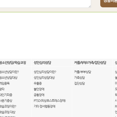
청소년상담/학습코칭
성인심리상담
커플/부부/가족/집단상담
청소년상담이란?
성인심리상담이란?
커플/부부상담
청소년상담대상
성인심리상담대상
가족상담
게임중독
우울증
집단상담
왕따
불안장애
대인기피증
공황장애
사춘기증상
PTSD(외상후스트레스장애)
학습코칭이란?
기타 정서행동장애
F
학습코칭 대상