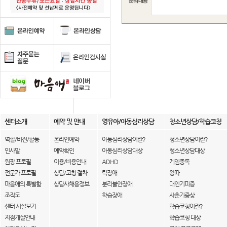
센터소개
예약 및 안내
영유아/아동심리상담
청소년상담/학습코칭
역할/비전/활동
온라인예약
아동심리상담이란?
청소년상담이란?
인사말
예약확인
아동심리상담대상
청소년상담대상
원장 프로필
이용/비용안내
ADHD
게임중독
전문가 프로필
상담/코칭 절차
틱장애
왕따
마음애의 특별함
상담사채용정보
분리불안장애
대인기피증
조직도
학습장애
사춘기증상
센터 시설보기
학습코칭이란?
지점개설안내
학습코칭 대상