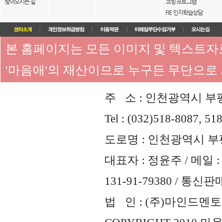
찾아오시는 길
코칭 프로그램
FIE 인지학습상담
본 홈페이지는 모든 이미지 및 텍스트
'마음애'의 재산이므로 누구든 무단으로
주 소 : 인천광역시 부평
Tel : (032)518-8087, 51
도로명 : 인천광역시 부평
대표자 : 정윤주 / 메일 : 
131-91-79380 / 통
법 인 : (주)마인드멘토즈 