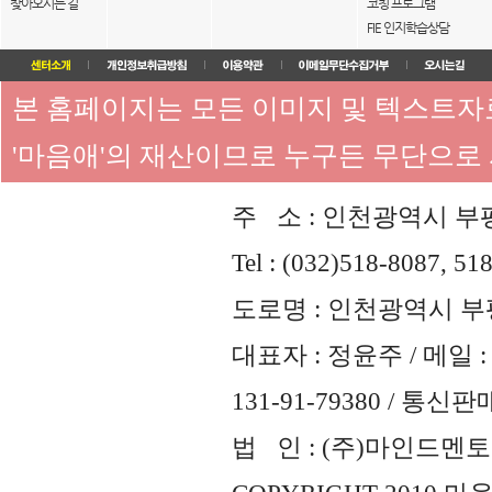
찾아오시는 길
코칭 프로그램
FIE 인지학습상담
본 홈페이지는 모든 이미지 및 텍스트
'마음애'의 재산이므로 누구든 무단으로
주 소 : 인천광역시 부평
Tel : (032)518-8087, 51
도로명 : 인천광역시 부평
대표자 : 정윤주 / 메일 : 
131-91-79380 / 통
법 인 : (주)마인드멘토즈 