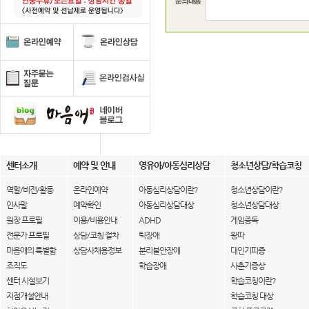
센터소개
예약 및 안내
영유아/아동심리상담
청소년상담/학습코칭
역할/비전/활동
온라인예약
아동심리상담이란?
청소년상담이란?
인사말
예약확인
아동심리상담대상
청소년상담대상
원장 프로필
이용/비용안내
ADHD
게임중독
전문가 프로필
상담/코칭 절차
틱장애
왕따
마음애의 특별함
상담사채용정보
분리불안장애
대인기피증
조직도
학습장애
사춘기증상
센터 시설보기
학습코칭이란?
지점개설안내
학습코칭 대상