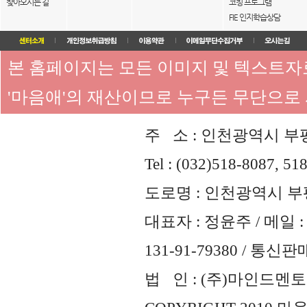
찾아오시는 길
코칭 프로그램
FIE 인지학습상담
본 홈페이지는 모든 이미지 및 텍스트
'마음애'의 재산이므로 누구든 무단으로
주 소 : 인천광역시 부평
Tel : (032)518-8087, 51
도로명 : 인천광역시 부평
대표자 : 정윤주 / 메일 : 
131-91-79380 / 통
법 인 : (주)마인드멘토즈 