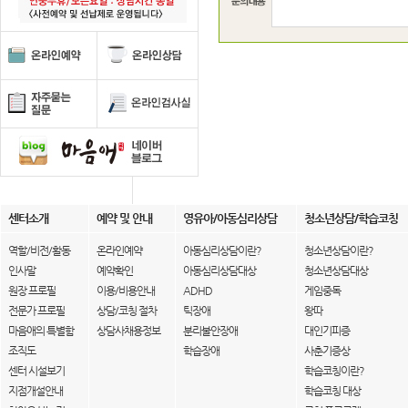
센터소개
예약 및 안내
영유아/아동심리상담
청소년상담/학습코칭
역할/비전/활동
온라인예약
아동심리상담이란?
청소년상담이란?
인사말
예약확인
아동심리상담대상
청소년상담대상
원장 프로필
이용/비용안내
ADHD
게임중독
전문가 프로필
상담/코칭 절차
틱장애
왕따
마음애의 특별함
상담사채용정보
분리불안장애
대인기피증
조직도
학습장애
사춘기증상
센터 시설보기
학습코칭이란?
지점개설안내
학습코칭 대상