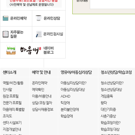
센터소개
예약 및 안내
영유아/아동심리상담
청소년상담/학습코칭
역할/비전/활동
온라인예약
아동심리상담이란?
청소년상담이란?
인사말
예약확인
아동심리상담대상
청소년상담대상
원장 프로필
이용/비용안내
ADHD
게임중독
전문가 프로필
상담/코칭 절차
틱장애
왕따
마음애의 특별함
상담사채용정보
분리불안장애
대인기피증
조직도
학습장애
사춘기증상
센터 시설보기
학습코칭이란?
지점개설안내
학습코칭 대상