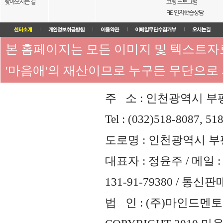
찾아오시는 길
코칭 프로그램
FIE 인지학습상담
본 홈페이지는 모든 이미지 및 텍스트
'마음애'의 재산이므로 누구든 무단으로
주 소 : 인천광역시 부평
Tel : (032)518-8087, 51
도로명 : 인천광역시 부평
대표자 : 정윤주 / 메일 : 
131-91-79380 / 통
법 인 : (주)마인드멘토즈 