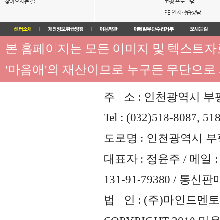
찾아오시는 길
코칭 프로그램
FIE 인지학습상담
본 홈페이지는 모든 이미지 및 텍스트
'마음애'의 재산이므로 누구든 무단으로
주 소 : 인천광역시 부평
Tel : (032)518-8087, 51
도로명 : 인천광역시 부평
대표자 : 정윤주 / 메일 : 
131-91-79380 / 통
법 인 : (주)마인드멘토즈 