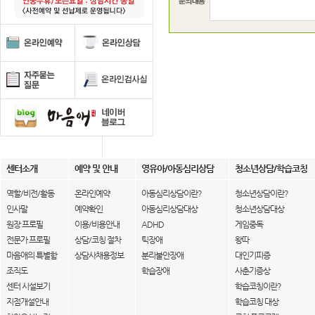
센터소개
예약 및 안내
영유아/아동심리상담
청소년상담/학습코칭
역할/비전/활동
온라인예약
아동심리상담이란?
청소년상담이란?
인사말
예약확인
아동심리상담대상
청소년상담대상
원장 프로필
이용/비용안내
ADHD
게임중독
전문가 프로필
상담/코칭 절차
틱장애
왕따
마음애의 특별함
상담사채용정보
분리불안장애
대인기피증
조직도
학습장애
사춘기증상
센터 시설보기
학습코칭이란?
지점개설안내
학습코칭 대상