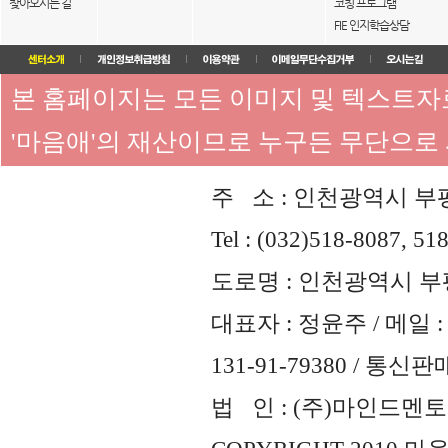
찾아오시는 길
코칭 프로그램
FIE 인지학습상담
본 홈페이지는 모든 이미지 및 텍스트
'마음애'의 재산이므로 누구든 무단으로
주 소 : 인천광역시 부평
Tel : (032)518-8087, 51
도로명 : 인천광역시 부평
대표자 : 정윤주 / 메일 : 
131-91-79380 / 통
법 인 : (주)마인드멘토즈 