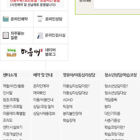
센터소개
예약 및 안내
영유아/아동심리상담
청소년상담/학습코칭
역할/비전/활동
온라인예약
아동심리상담이란?
청소년상담이란?
인사말
예약확인
아동심리상담대상
청소년상담대상
원장 프로필
이용/비용안내
ADHD
게임중독
전문가 프로필
상담/코칭 절차
틱장애
왕따
마음애의 특별함
상담사채용정보
분리불안장애
대인기피증
조직도
학습장애
사춘기증상
센터 시설보기
학습코칭이란?
지점개설안내
학습코칭 대상