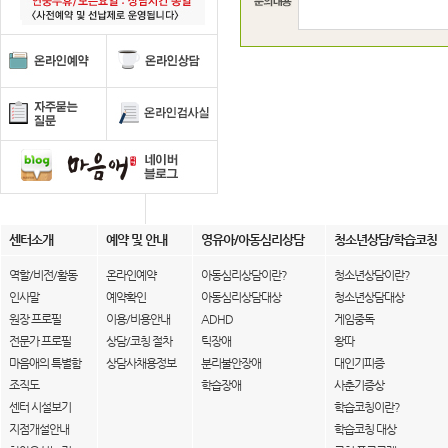
센터소개
예약 및 안내
영유아/아동심리상담
청소년상담/학습코칭
역할/비전/활동
온라인예약
아동심리상담이란?
청소년상담이란?
인사말
예약확인
아동심리상담대상
청소년상담대상
원장 프로필
이용/비용안내
ADHD
게임중독
전문가 프로필
상담/코칭 절차
틱장애
왕따
마음애의 특별함
상담사채용정보
분리불안장애
대인기피증
조직도
학습장애
사춘기증상
센터 시설보기
학습코칭이란?
지점개설안내
학습코칭 대상