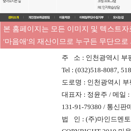
찾아오시는 길
코칭 프로그램
FIE 인지학습상담
본 홈페이지는 모든 이미지 및 텍스트
'마음애'의 재산이므로 누구든 무단으로
주 소 : 인천광역시 부평
Tel : (032)518-8087, 51
도로명 : 인천광역시 부평
대표자 : 정윤주 / 메일 : 
131-91-79380 / 통
법 인 : (주)마인드멘토즈 