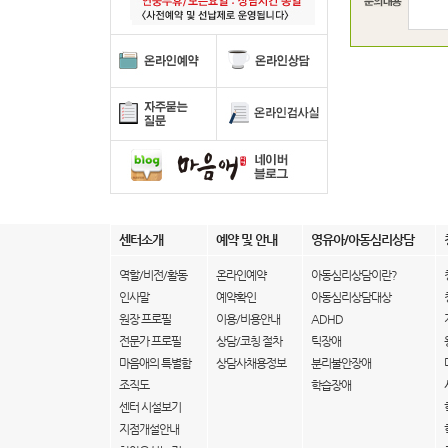
센터소개
예약 및 안내
영유아/아동심리상담
역할/비전/활동
온라인예약
아동심리상담이란?
인사말
예약확인
아동심리상담대상
원장 프로필
이용/비용안내
ADHD
전문가 프로필
상담/코칭 절차
틱장애
마음애의 특별함
상담사채용정보
분리불안장애
조직도
학습장애
센터 시설보기
지점개설안내