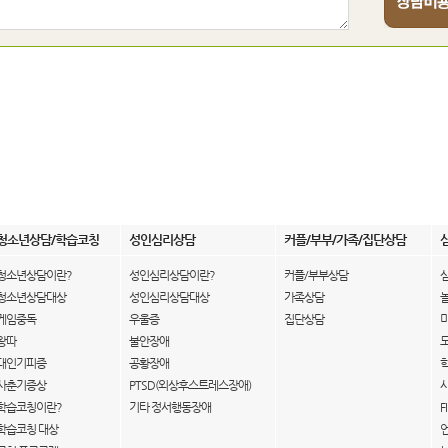
청소년상담/학습코칭
성인심리상담
커플/부부/가족/집단상담
청소년상담이란?
성인심리상담이란?
커플/부부상담
청소년상담대상
성인심리상담대상
가족상담
게임중독
우울증
집단상담
왕따
불안장애
대인기피증
공황장애
사춘기증상
PTSD(외상후스트레스장애)
학습코칭이란?
기타 정서행동장애
F
학습코칭 대상