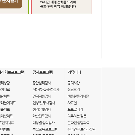
심리치료프로그램
검사프로그램
커뮤니티
심리상담
종합심리검사
공지사항
놀이치료
ADHD(집중력)검사
상담후기
미술치료
인지지능검사
비용질문게시판
모래놀이치료
인성 및 투사검사
자료실
학습치료
성격유형검사
포토갤러리
사회성치료
학습진로검사
자주하는 질문
IE인지치료
대상별 심리검사
온라인 상담과목
언어치료
부모교육 프로그램
온라인 무료심리상담