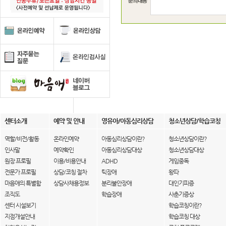
센터소개
예약 및 안내
영유아/아동심리상담
청소년상담/학습코칭
역할/비전/활동
온라인예약
아동심리상담이란?
청소년상담이란?
인사말
예약확인
아동심리상담대상
청소년상담대상
원장 프로필
이용/비용안내
ADHD
게임중독
전문가 프로필
상담/코칭 절차
틱장애
왕따
마음애의 특별함
상담사채용정보
분리불안장애
대인기피증
조직도
학습장애
사춘기증상
센터 시설보기
학습코칭이란?
지점개설안내
학습코칭 대상