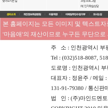
찾아오시는 길
코칭 프로그램
FIE 인지학습상담
본 홈페이지는 모든 이미지 및 텍스트
'마음애'의 재산이므로 누구든 무단으로
주 소 : 인천광역시 부평
Tel : (032)518-8087, 51
도로명 : 인천광역시 부평
대표자 : 정윤주 / 메일 : 
131-91-79380 / 통
법 인 : (주)마인드멘토즈 