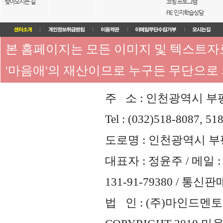
찾아오시는 길
코칭 프로그램
FIE 인지학습상담
본 홈페이지는 모든 이미지 및 텍스트
'마음애'의 재산이므로 누구든 무단으로
주 소 : 인천광역시 부평
Tel : (032)518-8087, 51
도로명 : 인천광역시 부평
대표자 : 정윤주 / 메일 : 
131-91-79380 / 통
법 인 : (주)마인드멘토즈 