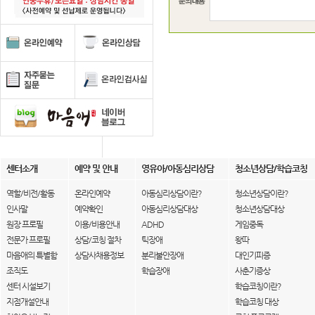
센터소개
예약 및 안내
영유아/아동심리상담
청소년상담/학습코칭
역할/비전/활동
온라인예약
아동심리상담이란?
청소년상담이란?
인사말
예약확인
아동심리상담대상
청소년상담대상
원장 프로필
이용/비용안내
ADHD
게임중독
전문가 프로필
상담/코칭 절차
틱장애
왕따
마음애의 특별함
상담사채용정보
분리불안장애
대인기피증
조직도
학습장애
사춘기증상
센터 시설보기
학습코칭이란?
지점개설안내
학습코칭 대상