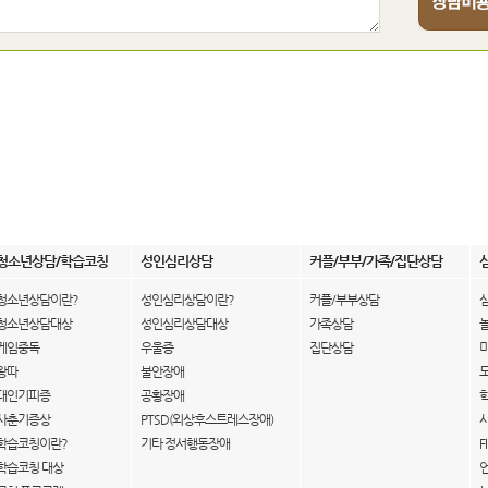
청소년상담/학습코칭
성인심리상담
커플/부부/가족/집단상담
청소년상담이란?
성인심리상담이란?
커플/부부상담
청소년상담대상
성인심리상담대상
가족상담
게임중독
우울증
집단상담
왕따
불안장애
대인기피증
공황장애
사춘기증상
PTSD(외상후스트레스장애)
학습코칭이란?
기타 정서행동장애
F
학습코칭 대상