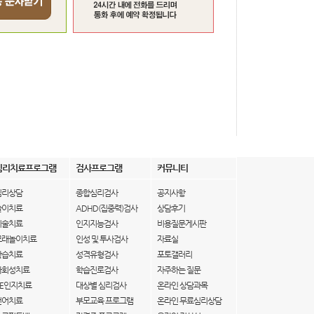
심리치료프로그램
검사프로그램
커뮤니티
심리상담
종합심리검사
공지사항
놀이치료
ADHD(집중력)검사
상담후기
미술치료
인지지능검사
비용질문게시판
모래놀이치료
인성 및 투사검사
자료실
학습치료
성격유형검사
포토갤러리
사회성치료
학습진로검사
자주하는 질문
IE인지치료
대상별 심리검사
온라인 상담과목
언어치료
부모교육 프로그램
온라인 무료심리상담