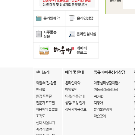
센터소개
예약 및 안내
영유아/아동심리상담
역할/비전/활동
온라인예약
아동심리상담이란?
인사말
예약확인
아동심리상담대상
원장 프로필
이용/비용안내
ADHD
전문가 프로필
상담/코칭 절차
틱장애
마음애의 특별함
상담사채용정보
분리불안장애
조직도
학습장애
센터 시설보기
지점개설안내