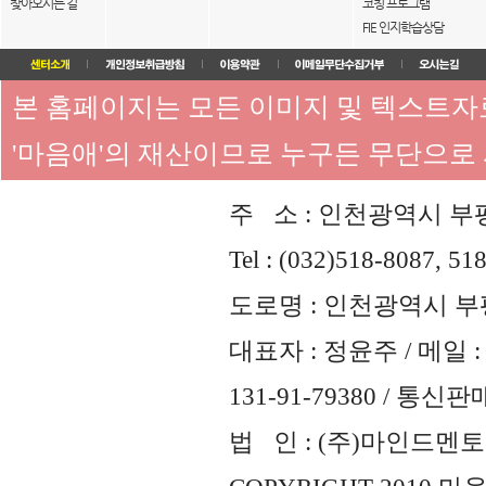
찾아오시는 길
코칭 프로그램
FIE 인지학습상담
본 홈페이지는 모든 이미지 및 텍스트
'마음애'의 재산이므로 누구든 무단으로
주 소 : 인천광역시 부평
Tel : (032)518-8087, 51
도로명 : 인천광역시 부평
대표자 : 정윤주 / 메일 : 
131-91-79380 / 통
법 인 : (주)마인드멘토즈 