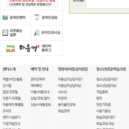
센터소개
예약 및 안내
영유아/아동심리상담
청소년상담/학습코칭
역할/비전/활동
온라인예약
아동심리상담이란?
청소년상담이란?
인사말
예약확인
아동심리상담대상
청소년상담대상
원장 프로필
이용/비용안내
ADHD
게임중독
전문가 프로필
상담/코칭 절차
틱장애
왕따
마음애의 특별함
상담사채용정보
분리불안장애
대인기피증
조직도
학습장애
사춘기증상
센터 시설보기
학습코칭이란?
지점개설안내
학습코칭 대상