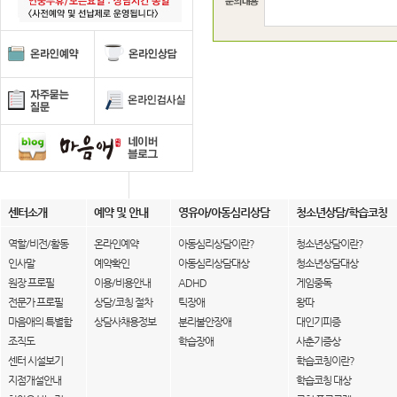
센터소개
예약 및 안내
영유아/아동심리상담
청소년상담/학습코칭
역할/비전/활동
온라인예약
아동심리상담이란?
청소년상담이란?
인사말
예약확인
아동심리상담대상
청소년상담대상
원장 프로필
이용/비용안내
ADHD
게임중독
전문가 프로필
상담/코칭 절차
틱장애
왕따
마음애의 특별함
상담사채용정보
분리불안장애
대인기피증
조직도
학습장애
사춘기증상
센터 시설보기
학습코칭이란?
지점개설안내
학습코칭 대상