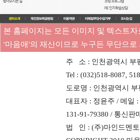
찾아오시는 길
코칭 프로그램
FIE 인지학습상담
본 홈페이지는 모든 이미지 및 텍스트
'마음애'의 재산이므로 누구든 무단으로
주 소 : 인천광역시 부평
Tel : (032)518-8087, 51
도로명 : 인천광역시 부평
대표자 : 정윤주 / 메일 : 
131-91-79380 / 통
법 인 : (주)마인드멘토즈 