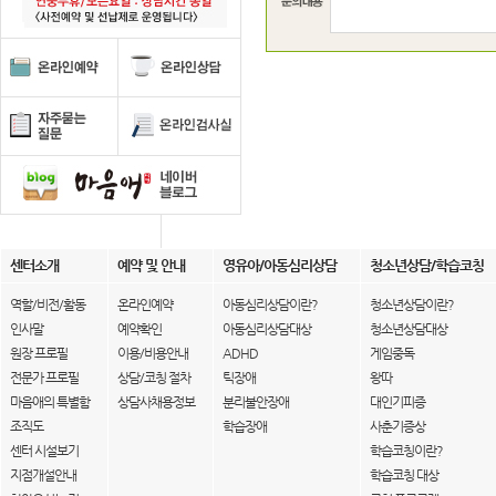
센터소개
예약 및 안내
영유아/아동심리상담
청소년상담/학습코칭
역할/비전/활동
온라인예약
아동심리상담이란?
청소년상담이란?
인사말
예약확인
아동심리상담대상
청소년상담대상
원장 프로필
이용/비용안내
ADHD
게임중독
전문가 프로필
상담/코칭 절차
틱장애
왕따
마음애의 특별함
상담사채용정보
분리불안장애
대인기피증
조직도
학습장애
사춘기증상
센터 시설보기
학습코칭이란?
지점개설안내
학습코칭 대상