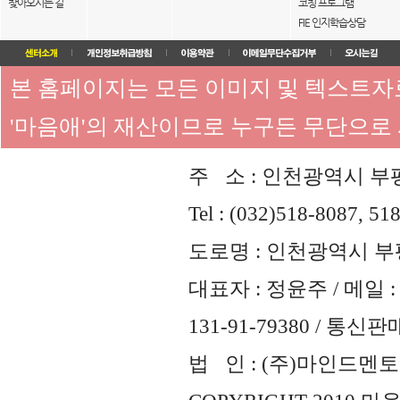
찾아오시는 길
코칭 프로그램
FIE 인지학습상담
본 홈페이지는 모든 이미지 및 텍스트
'마음애'의 재산이므로 누구든 무단으로
주 소 : 인천광역시 부평
Tel : (032)518-8087, 51
도로명 : 인천광역시 부평
대표자 : 정윤주 / 메일 : 
131-91-79380 / 통
법 인 : (주)마인드멘토즈 