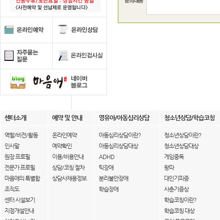
센터소개
예약 및 안내
영유아/아동심리상담
청소년상담/학습코칭
역할/비전/활동
온라인예약
아동심리상담이란?
청소년상담이란?
인사말
예약확인
아동심리상담대상
청소년상담대상
원장 프로필
이용/비용안내
ADHD
게임중독
전문가 프로필
상담/코칭 절차
틱장애
왕따
마음애의 특별함
상담사채용정보
분리불안장애
대인기피증
조직도
학습장애
사춘기증상
센터 시설보기
학습코칭이란?
지점개설안내
학습코칭 대상