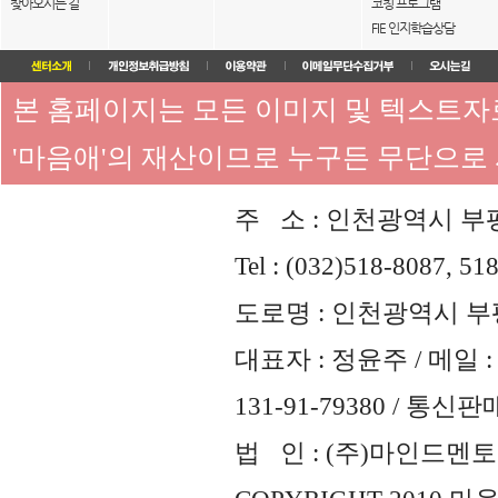
찾아오시는 길
코칭 프로그램
FIE 인지학습상담
본 홈페이지는 모든 이미지 및 텍스트
'마음애'의 재산이므로 누구든 무단으로
주 소 : 인천광역시 부평
Tel : (032)518-8087, 51
도로명 : 인천광역시 부평
대표자 : 정윤주 / 메일 : 
131-91-79380 / 통
법 인 : (주)마인드멘토즈 