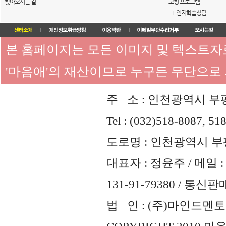
찾아오시는 길
코칭 프로그램
FIE 인지학습상담
본 홈페이지는 모든 이미지 및 텍스트
'마음애'의 재산이므로 누구든 무단으로
주 소 : 인천광역시 부평
Tel : (032)518-8087, 51
도로명 : 인천광역시 부평
대표자 : 정윤주 / 메일 : 
131-91-79380 / 통
법 인 : (주)마인드멘토즈 