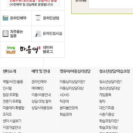
센터소개
예약 및 안내
영유아/아동심리상담
청소년상담/학습코칭
역할/비전/활동
온라인예약
아동심리상담이란?
청소년상담이란?
인사말
예약확인
아동심리상담대상
청소년상담대상
원장 프로필
이용/비용안내
ADHD
게임중독
전문가 프로필
상담/코칭 절차
틱장애
왕따
마음애의 특별함
상담사채용정보
분리불안장애
대인기피증
조직도
학습장애
사춘기증상
센터 시설보기
학습코칭이란?
지점개설안내
학습코칭 대상