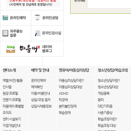
센터소개
예약 및 안내
영유아/아동심리상담
청소년상담/학습코칭
역할/비전/활동
온라인예약
아동심리상담이란?
청소년상담이란?
인사말
예약확인
아동심리상담대상
청소년상담대상
원장 프로필
이용/비용안내
ADHD
게임중독
전문가 프로필
상담/코칭 절차
틱장애
왕따
마음애의 특별함
상담사채용정보
분리불안장애
대인기피증
조직도
학습장애
사춘기증상
센터 시설보기
학습코칭이란?
지점개설안내
학습코칭 대상