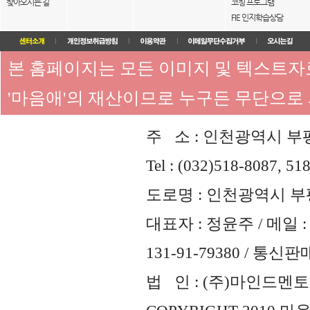
찾아오시는 길
코칭 프로그램
FIE 인지학습상담
본 홈페이지는 모든 이미지 및 텍스트
'마음애'의 재산이므로 누구든 무단으로
주 소 : 인천광역시 부평
Tel : (032)518-8087, 51
도로명 : 인천광역시 부평
대표자 : 정윤주 / 메일 : 
131-91-79380 / 통
법 인 : (주)마인드멘토즈 