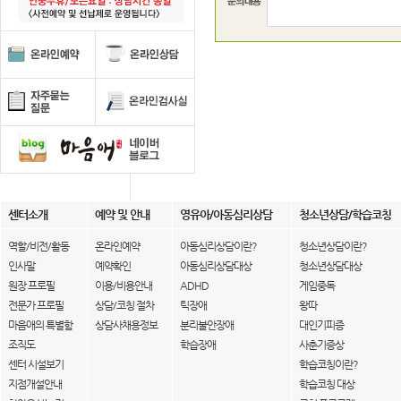
센터소개
예약 및 안내
영유아/아동심리상담
청소년상담/학습코칭
역할/비전/활동
온라인예약
아동심리상담이란?
청소년상담이란?
인사말
예약확인
아동심리상담대상
청소년상담대상
원장 프로필
이용/비용안내
ADHD
게임중독
전문가 프로필
상담/코칭 절차
틱장애
왕따
마음애의 특별함
상담사채용정보
분리불안장애
대인기피증
조직도
학습장애
사춘기증상
센터 시설보기
학습코칭이란?
지점개설안내
학습코칭 대상