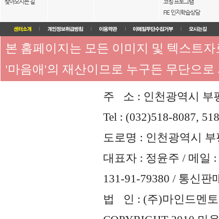
찾아오시는 길
코칭 프로그램
FIE 인지학습상담
본 홈페이지는 모든 이미지 및 텍스트
'마음애'의 재산이므로 누구든 무단으로
주 소 : 인천광역시 부평
Tel : (032)518-8087, 51
도로명 : 인천광역시 부평
대표자 : 정윤주 / 메일 : 
131-91-79380 / 통
법 인 : (주)마인드멘토즈 