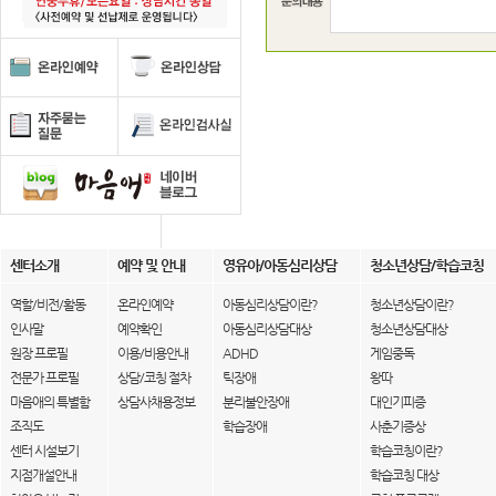
센터소개
예약 및 안내
영유아/아동심리상담
청소년상담/학습코칭
역할/비전/활동
온라인예약
아동심리상담이란?
청소년상담이란?
인사말
예약확인
아동심리상담대상
청소년상담대상
원장 프로필
이용/비용안내
ADHD
게임중독
전문가 프로필
상담/코칭 절차
틱장애
왕따
마음애의 특별함
상담사채용정보
분리불안장애
대인기피증
조직도
학습장애
사춘기증상
센터 시설보기
학습코칭이란?
지점개설안내
학습코칭 대상