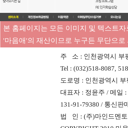
찾아오시는 길
코칭 프로그램
FIE 인지학습상담
본 홈페이지는 모든 이미지 및 텍스트
'마음애'의 재산이므로 누구든 무단으로
주 소 : 인천광역시 부평
Tel : (032)518-8087, 51
도로명 : 인천광역시 부평
대표자 : 정윤주 / 메일 : 
131-91-79380 / 통
법 인 : (주)마인드멘토즈 