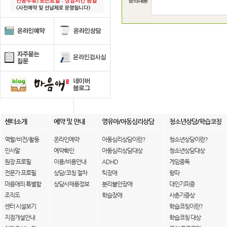
센터소개
예약 및 안내
영유아/아동심리상담
청소년상담/학습코칭
역할/비전/활동
온라인예약
아동심리상담이란?
청소년상담이란?
인사말
예약확인
아동심리상담대상
청소년상담대상
원장 프로필
이용/비용안내
ADHD
게임중독
전문가 프로필
상담/코칭 절차
틱장애
왕따
마음애의 특별함
상담사채용정보
분리불안장애
대인기피증
조직도
학습장애
사춘기증상
센터 시설보기
학습코칭이란?
지점개설안내
학습코칭 대상