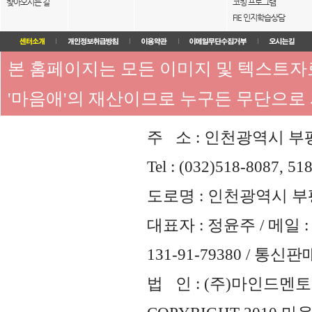
찾아오시는 길
코칭 프로그램
FIE 인지학습상담
본 홈페이지는 모든 이미지 및 텍스트
'마음애'의 재산이므로 누구든 무단으로
주 소 : 인천광역시 부평
Tel : (032)518-8087, 51
도로명 : 인천광역시 부평
대표자 : 정윤주 / 메일 : 
131-91-79380 / 통
법 인 : (주)마인드멘토즈 